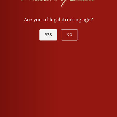
VINTAGE
Are you of legal drinking age?
YES
NO
Traditional style