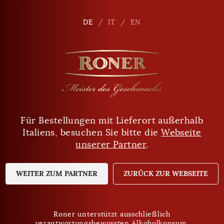
de
DE
DE
IT
IT
EN
EN
Für Bestellungen mit Lieferort außerhalb
Sind Sie mindestens 18 Jahre alt?
Filter
Italiens, besuchen Sie bitte die
Webseite
unserer Partner
.
JA
NEIN
WEITER ZUM PARTNER
ZURÜCK ZUR WEBSEITE
Roner unterstützt ausschließlich
verantwortungsbewussten Alkoholkonsum.
Roner unterstützt ausschließlich
Datenschutz
verantwortungsbewussten Alkoholkonsum.