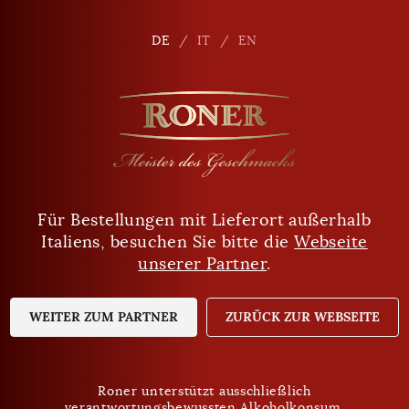
de
DE
DE
IT
IT
EN
EN
Für Bestellungen mit Lieferort außerhalb
Sind Sie mindestens 18 Jahre alt?
Filter
Italiens, besuchen Sie bitte die
Webseite
unserer Partner
.
JA
NEIN
TIPP
WEITER ZUM PARTNER
ZURÜCK ZUR WEBSEITE
Roner unterstützt ausschließlich
verantwortungsbewussten Alkoholkonsum.
Roner unterstützt ausschließlich
Datenschutz
verantwortungsbewussten Alkoholkonsum.