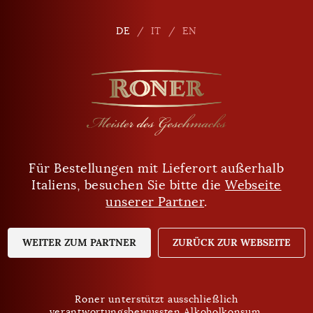
de
DE
DE
IT
IT
EN
EN
Für Bestellungen mit Lieferort außerhalb
Sind Sie mindestens 18 Jahre alt?
Filter
Italiens, besuchen Sie bitte die
Webseite
unserer Partner
.
JA
NEIN
WEITER ZUM PARTNER
ZURÜCK ZUR WEBSEITE
Roner unterstützt ausschließlich
verantwortungsbewussten Alkoholkonsum.
Roner unterstützt ausschließlich
Datenschutz
verantwortungsbewussten Alkoholkonsum.