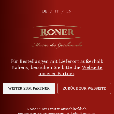
de
DE
DE
IT
IT
EN
EN
Für Bestellungen mit Lieferort außerhalb
Sind Sie mindestens 18 Jahre alt?
Filter
Italiens, besuchen Sie bitte die
Webseite
unserer Partner
.
JA
NEIN
WEITER ZUM PARTNER
ZURÜCK ZUR WEBSEITE
Roner unterstützt ausschließlich
verantwortungsbewussten Alkoholkonsum.
Roner unterstützt ausschließlich
Datenschutz
verantwortungsbewussten Alkoholkonsum.