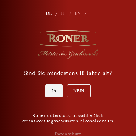
Seitennavigation
Shop
De
DE
IT
EN
Telefon
+39 0471 864 000
E-Mail
info
@
roner.com
Sind Sie mindestens 18 Jahre alt?
Verkaufspunkt
Öffnungszeiten Shop
Heute Montag:
JA
NEIN
9:00 - 18:00 Uhr
Roner unterstützt ausschließlich
verantwortungsbewussten Alkoholkonsum.
VERPASSEN SIE KEINE NEUIGKEITEN MEHR.
Roner Newsletter
Datenschutz