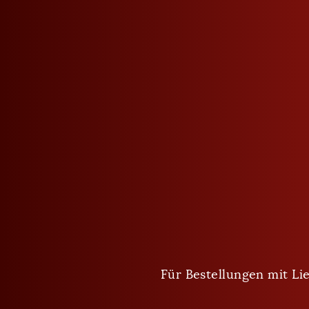
BESCHREIBUNG
EIGENSCHAFTEN
RECY
Dieser klassische Pinot Grigio von leuchtend hell
Nase durch vielschichtige Fruchtnoten, im Beson
Gaumen präsentiert er sich gut strukturiert, mit 
ausgewogenen Fruchtsäurespiel und angenehme
Für Bestellungen mit Lie