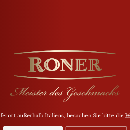
CLING INFO
NÄHRWERTE
er, strohgelber Farbe, besticht in der
deren nach saftigen Birnen. Im
kerniger Fülle, Eleganz, einem
r Würze.
ferort außerhalb Italiens, besuchen Sie bitte die
Sind Sie mindestens 18 Jahre alt?
W