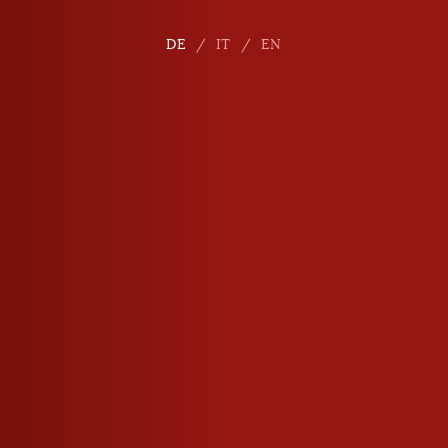
DE
DE
IT
IT
EN
EN
Pinot 
Südtir
Alkoholgehalt