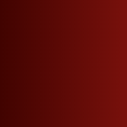
Firmendaten
Weitere Links
Roner AG Brennereien
Widerrufsanfrage
Josef von Zallingerstraße 44
Partner werden
Tramin - Südtirol - Italien
Kontakt
Partnershops
Roner Geschichten
MwSt.-Nr.: IT00120270210
Impressum
E-Mail:
info@roner.com
Datenschutz
AGB
Cookie Einstellungen