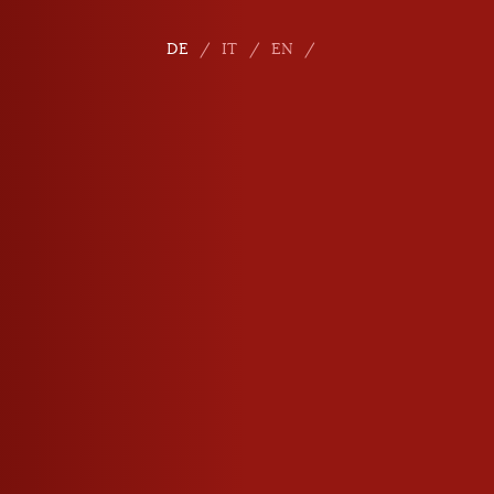
DE
IT
EN
E-Mail
info
@
roner.com