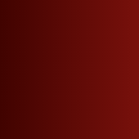
Seitennavigation
Telefon
+39 0471 864 000
VERPASSEN SIE KEINE NEUIGKEITEN MEHR.