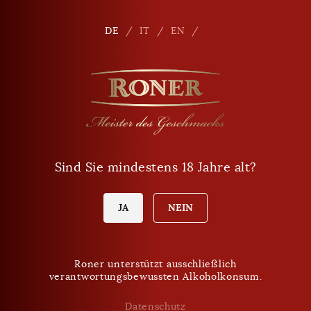
Seitennavigation
Shop
De
DE
IT
EN
Sind Sie mindestens 18 Jahre alt?
JA
NEIN
Roner unterstützt ausschließlich
verantwortungsbewussten Alkoholkonsum.
Datenschutz