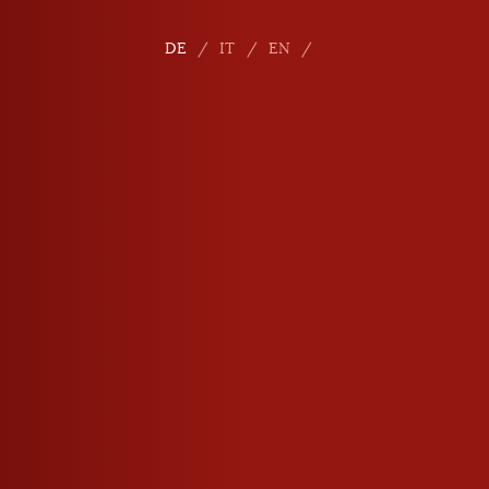
DE
IT
EN
E-Mail
info
@
roner.com