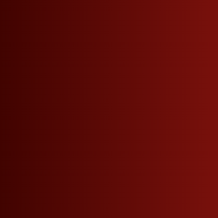
Seitennavigation
Telefon
+39 0471 864 000
VERPASSEN SIE KEINE NEUIGKEITEN MEHR.