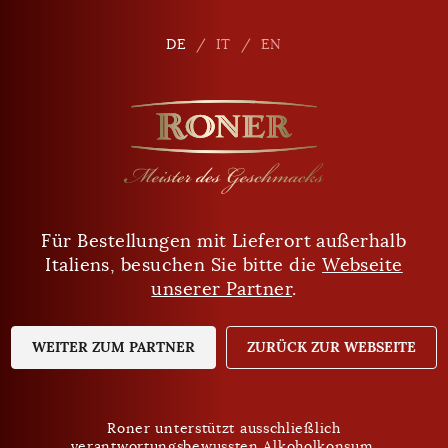
de
DE
DE
IT
IT
EN
EN
Für Bestellungen mit Lieferort außerhalb
Sind Sie mindestens 18 Jahre alt?
Italiens, besuchen Sie bitte die
Webseite
unserer Partner
.
JA
NEIN
WEITER ZUM PARTNER
ZURÜCK ZUR WEBSEITE
Roner unterstützt ausschließlich
verantwortungsbewussten Alkoholkonsum.
Roner unterstützt ausschließlich
Datenschutz
verantwortungsbewussten Alkoholkonsum.