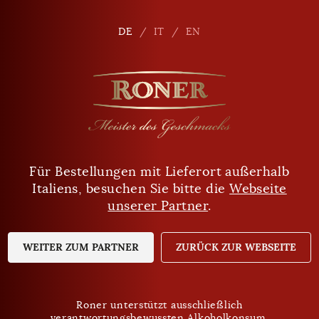
de
DE
DE
IT
IT
EN
EN
Für Bestellungen mit Lieferort außerhalb
Sind Sie mindestens 18 Jahre alt?
Italiens, besuchen Sie bitte die
Webseite
unserer Partner
.
JA
NEIN
WEITER ZUM PARTNER
ZURÜCK ZUR WEBSEITE
Roner unterstützt ausschließlich
verantwortungsbewussten Alkoholkonsum.
Roner unterstützt ausschließlich
Datenschutz
verantwortungsbewussten Alkoholkonsum.