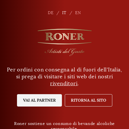
it
DE
DE
IT
IT
EN
EN
Per ordini con consegna al di fuori dell'Italia,
Ha almeno 18 anni?
Filtri
si prega di visitare i siti web dei nostri
rivenditori
.
SÌ
NO
VAI AL PARTNER
RITORNA AL SITO
Roner sostiene un consumo di bevande alcoliche
responsabile.
Roner sostiene un consumo di bevande alcoliche
Protezione dei dati
responsabile.