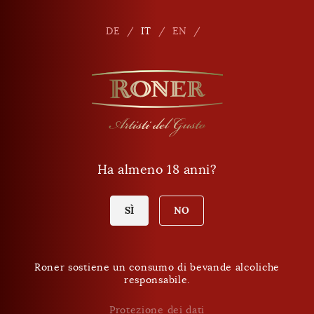
Seitennavigation
Shop
It
DE
IT
EN
Ha almeno 18 anni?
SÌ
NO
Roner sostiene un consumo di bevande alcoliche
responsabile.
Protezione dei dati