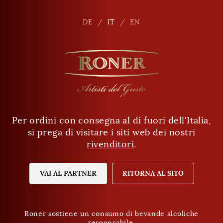
it
DE
DE
IT
IT
EN
EN
Per ordini con consegna al di fuori dell'Italia,
Ha almeno 18 anni?
Filtri
si prega di visitare i siti web dei nostri
rivenditori
.
SÌ
NO
VAI AL PARTNER
RITORNA AL SITO
Roner sostiene un consumo di bevande alcoliche
responsabile.
Roner sostiene un consumo di bevande alcoliche
Protezione dei dati
responsabile.