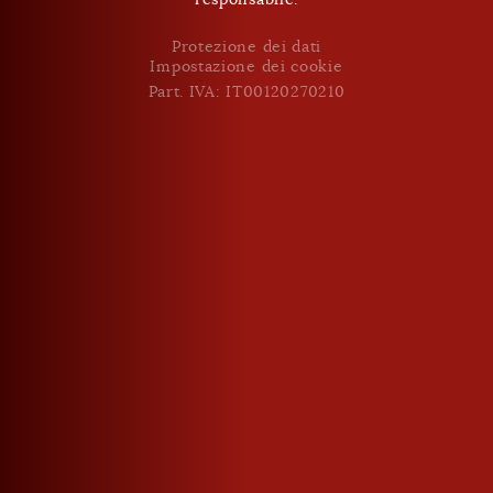
Impostazione dei cookie
Part. IVA: IT00120270210
Protezione dei dati
Impostazione dei cookie
Part. IVA: IT00120270210
Zirbel - Cirmolo
38 % vol. / 0,7 l
21,95 €