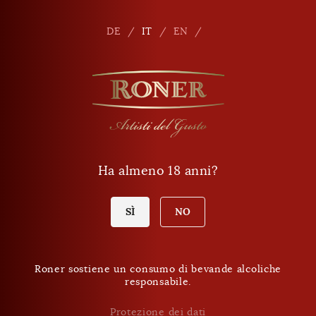
Seitennavigation
Shop
It
DE
IT
EN
Telefono
+39 0471 864 000
E-mail
info
@
roner.com
Ha almeno 18 anni?
Shop
Orari d'apertura Shop
Oggi giovedì:
SÌ
NO
9:00 - 18:00
Roner sostiene un consumo di bevande alcoliche
responsabile.
ESSERE SEMPRE INFORMATI SULLE NOVITÀ.
Newsletter Roner
Protezione dei dati