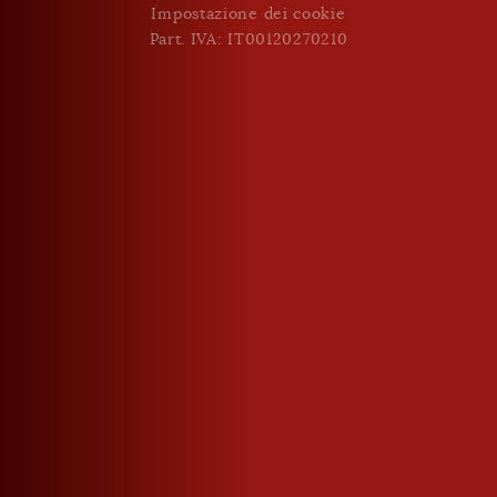
Impostazione dei cookie
ISCRIVERSI
Part. IVA: IT00120270210
Dati aziendali
Roner SpA Distillerie
Via J.v. Zallinger 44
Termeno - Alto Adige - Italia
Part. IVA: IT00120270210
E-mail:
info
@
roner.com
Shop
Ulteriori link
Richiesta di recesso
Diventa partner
Contatti
Partnershops
Le storie di Roner