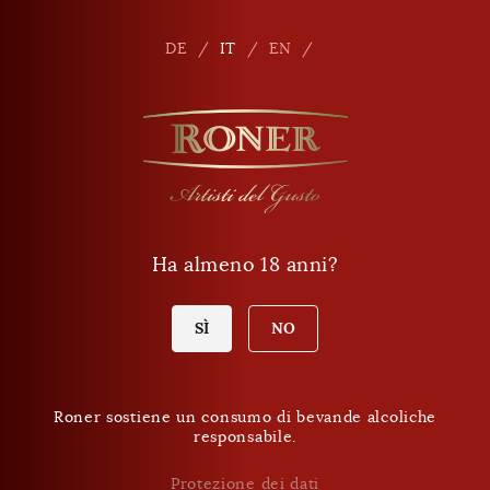
Seitennavigation
Shop
It
DE
IT
EN
Telefono
+39 0471 864 000
E-mail
info
@
roner.com
Ha almeno 18 anni?
Shop
Orari d'apertura Shop
Oggi venerdì:
SÌ
NO
9:00 - 18:00
Roner sostiene un consumo di bevande alcoliche
responsabile.
ESSERE SEMPRE INFORMATI SULLE NOVITÀ.
Newsletter Roner
Protezione dei dati