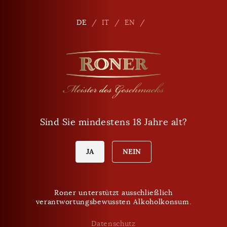
Seitennavigation
Shop
De
DE
IT
EN
Telefon
+39 0471 864 000
E-Mail
info
@
roner.com
Sind Sie mindestens 18 Jahre alt?
Verkaufspunkt
Öffnungszeiten Shop
Heute Donnerstag:
JA
NEIN
9:00 - 18:00 Uhr
Roner unterstützt ausschließlich
verantwortungsbewussten Alkoholkonsum.
VERPASSEN SIE KEINE NEUIGKEITEN MEHR.
Roner Newsletter
Datenschutz