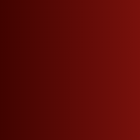
Seitennavigation
Telefon
+39 0471 864 000
VERPASSEN SIE KEINE NEUIGKEITEN MEHR.