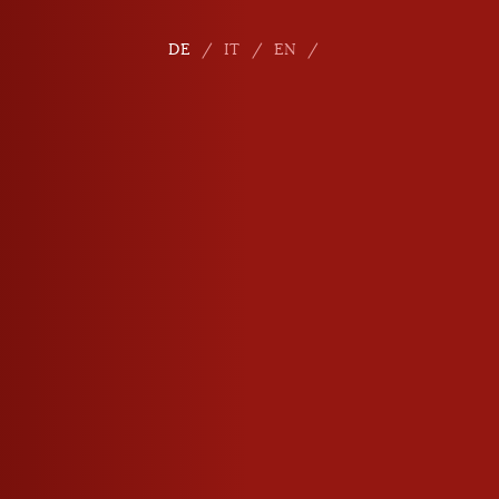
DE
IT
EN
E-Mail
info
@
roner.com