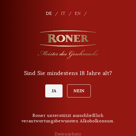
Seitennavigation
Shop
De
DE
IT
EN
Telefon
+39 0471 864 000
E-Mail
info
@
roner.com
Sind Sie mindestens 18 Jahre alt?
Verkaufspunkt
Öffnungszeiten Shop
Heute Samstag:
JA
NEIN
8:00 - 17:00 Uhr
Roner unterstützt ausschließlich
verantwortungsbewussten Alkoholkonsum.
VERPASSEN SIE KEINE NEUIGKEITEN MEHR.
Roner Newsletter
Datenschutz