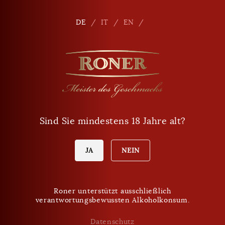
Seitennavigation
Shop
De
DE
IT
EN
Telefon
+39 0471 864 000
E-Mail
info
@
roner.com
Sind Sie mindestens 18 Jahre alt?
Verkaufspunkt
Öffnungszeiten Shop
Heute Freitag:
JA
NEIN
9:00 - 18:00 Uhr
Roner unterstützt ausschließlich
verantwortungsbewussten Alkoholkonsum.
VERPASSEN SIE KEINE NEUIGKEITEN MEHR.
Roner Newsletter
Datenschutz