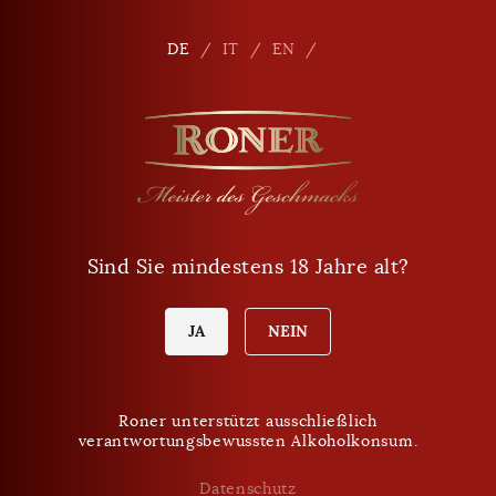
Seitennavigation
Shop
De
DE
IT
EN
Telefon
+39 0471 864 000
E-Mail
info
@
roner.com
Sind Sie mindestens 18 Jahre alt?
Verkaufspunkt
Öffnungszeiten Shop
Heute Sonntag:
JA
NEIN
geschlossen
Roner unterstützt ausschließlich
verantwortungsbewussten Alkoholkonsum.
VERPASSEN SIE KEINE NEUIGKEITEN MEHR.
Roner Newsletter
Datenschutz