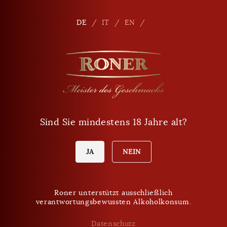
Seitennavigation
Shop
De
DE
IT
EN
Telefon
+39 0471 864 000
E-Mail
info
@
roner.com
Sind Sie mindestens 18 Jahre alt?
Verkaufspunkt
Öffnungszeiten Shop
Heute Donnerstag:
JA
NEIN
9:00 - 18:00 Uhr
Roner unterstützt ausschließlich
verantwortungsbewussten Alkoholkonsum.
VERPASSEN SIE KEINE NEUIGKEITEN MEHR.
Roner Newsletter
Datenschutz