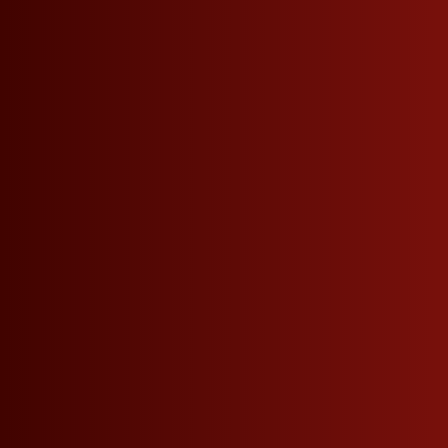
Seitennavigation
Telefon
+39 0471 864 000
VERPASSEN SIE KEINE NEUIGKEITEN MEHR.