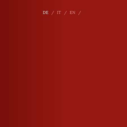
DE
IT
EN
E-Mail
info
@
roner.com