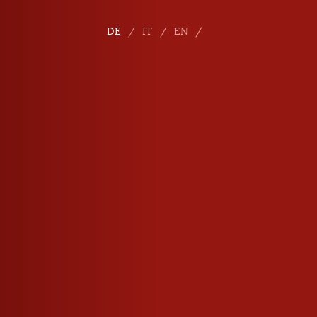
DE
IT
EN
E-Mail
info
@
roner.com