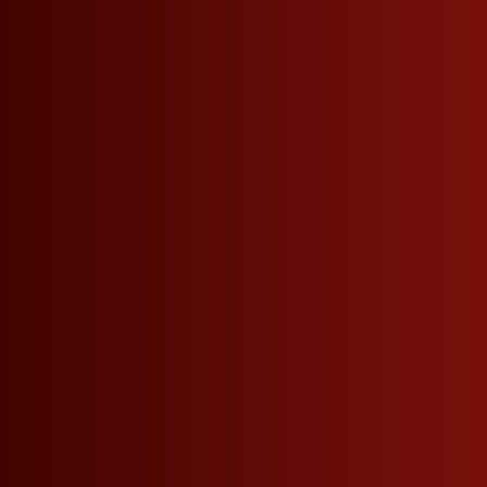
Seitennavigation
Telefon
+39 0471 864 000
VERPASSEN SIE KEINE NEUIGKEITEN MEHR.