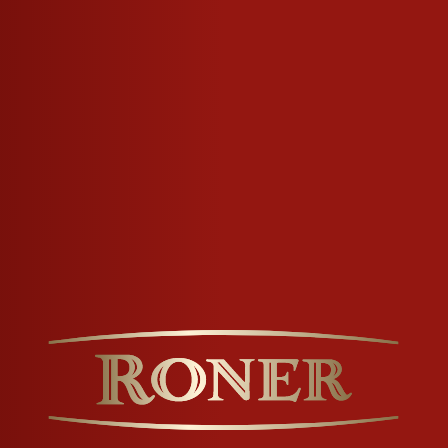
Ausz
CLING INFO
AUSZEICH
a aus Chardonnay- und
e in ausgewählten Holzfässern reift.
t und Chardonnay, die ihre
ichenfässern erhält.
nliche Geschmeidigkeit und Eleganz.
 Bernsteinfarben.
uchertem Fleisch.
er