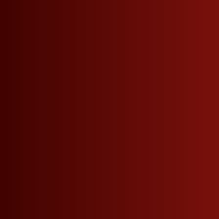
Produktinformationen
BESCHREIBUNG
EIGENSCHAFTEN
RECY
Sehr weicher und delikater Barrique-Grapp
Muskatellertrauben, der mindestens 12 Monat
Original aus Südtirol von Roner.
Eine elegante und delikate Cuvée aus Muska
Bernsteinfarbe durch die Reifung in kleinen E
Der Grappa besticht durch seine außergewöh
Würzige Geruchsnoten von Zimt und Vanille.
Passt hervorragend zu Lachs und leicht gerä
2020 ANAG Concorso Alambicco d'Oro - Silv