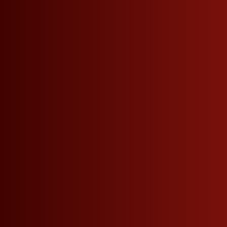
VERPASSEN SIE KEINE NEUIGKEITEN MEHR.
Roner Newsletter
Firmendaten
Weitere Links
Roner AG Brennereien
Widerrufsanfrage
Josef von Zallingerstraße 44
Partner werden
Tramin - Südtirol - Italien
Kontakt