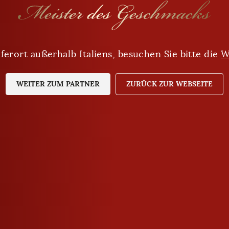
ferort außerhalb Italiens, besuchen Sie bitte die
Sind Sie mindestens 18 Jahre alt?
W
WEITER ZUM PARTNER
JA
NEIN
ZURÜCK ZUR WEBSEITE