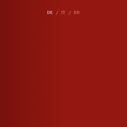
DE
DE
IT
IT
EN
EN
Ambra
Muska
Alkoholgehalt