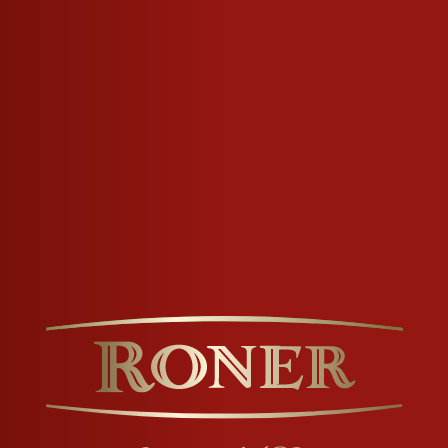
 RICICLO
e. Realizzato secondo una ricetta
Italia.
dolce e fruttato dal succo di
solo il succo delle migliori albicocche.
ta eccezionalmente fresca e finale
 deciso.
 più mature, per un liquore delicato e