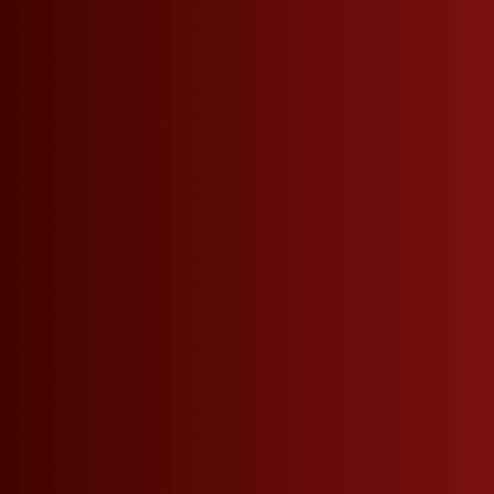
ESSERE SEMPRE INFORMATI SULLE NOVITÀ.
Newsletter Roner
Dati aziendali
Ulteriori link
Roner SpA Distillerie
Richiesta di recesso
Via J.v. Zallinger 44
Diventa partner
Termeno - Alto Adige - Italia
Contatti