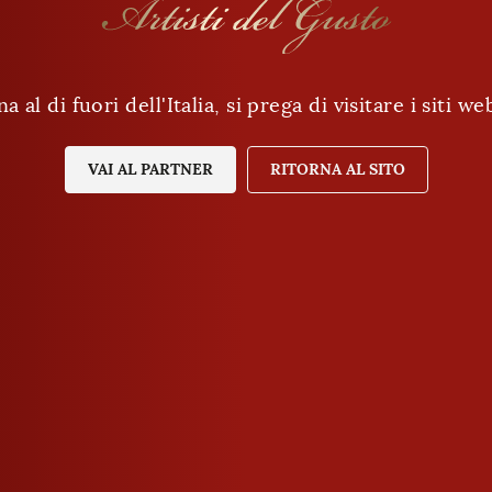
al di fuori dell'Italia, si prega di visitare i siti w
Ha almeno 18 anni?
VAI AL PARTNER
SÌ
RITORNA AL SITO
NO