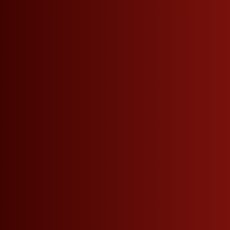
Informazioni prodotto
DESCRIZIONE
CARATTERISTICHE
INFO
Liquore all'albicocca originale dall'Alto Adig
speciale di Roner, la distilleria più premiata in 
Il liquore di albicocche ottiene il suo sapore 
albicocche maturate al sole. Viene utilizzato 
Aroma puro di albicocca con una nota di frut
armoniosamente morbido. Al palato è pieno e
Abbinamenti: formaggi a pasta molle, dolci.
La ricca e morbida fragranza delle albicocche
gradevolissimo.