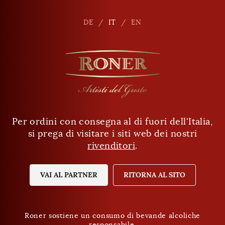
it
DE
DE
IT
IT
EN
EN
Per ordini con consegna al di fuori dell'Italia,
Ha almeno 18 anni?
si prega di visitare i siti web dei nostri
rivenditori
.
SÌ
NO
VAI AL PARTNER
RITORNA AL SITO
Roner sostiene un consumo di bevande alcoliche
responsabile.
Roner sostiene un consumo di bevande alcoliche
Protezione dei dati
responsabile.