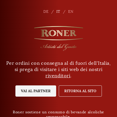
it
DE
DE
IT
IT
EN
EN
Per ordini con consegna al di fuori dell'Italia,
Ha almeno 18 anni?
si prega di visitare i siti web dei nostri
rivenditori
.
SÌ
NO
VAI AL PARTNER
RITORNA AL SITO
Roner sostiene un consumo di bevande alcoliche
responsabile.
Roner sostiene un consumo di bevande alcoliche
Protezione dei dati
responsabile.