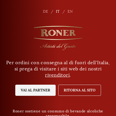
it
DE
DE
IT
IT
EN
EN
Per ordini con consegna al di fuori dell'Italia,
Ha almeno 18 anni?
si prega di visitare i siti web dei nostri
rivenditori
.
SÌ
NO
VAI AL PARTNER
RITORNA AL SITO
Roner sostiene un consumo di bevande alcoliche
responsabile.
Roner sostiene un consumo di bevande alcoliche
Protezione dei dati
responsabile.