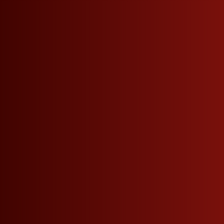
Produktinformationen
BESCHREIBUNG
EIGENSCHAFTEN
RECY
Zirbellikör aus Südtiroler Zirbelkiefer, ein 
Original aus dem Hause Roner, der meist präm
in Tramin an der Weinstraße.
Im Sommer reifen die Zapfen der Zirbelkiefe
werden sorgfältig von Hand geerntet.
Die im vollen, roten Saft stehenden Zirbenz
Grappa angesetzt. Dadurch erhält der Zirbel 
Geschmack.
Perfekt zu kräftigen Käsesorten.