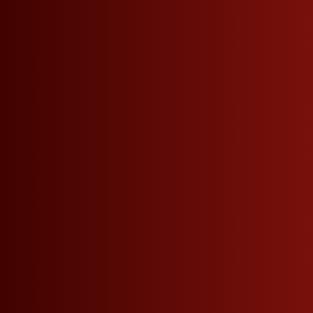
VERPASSEN SIE KEINE NEUIGKEITEN MEHR.
Roner Newsletter
Firmendaten
Weitere Links
Roner AG Brennereien
Widerrufsanfrage
Josef von Zallingerstraße 44
Partner werden
Tramin - Südtirol - Italien
Kontakt