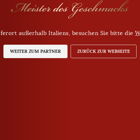
ferort außerhalb Italiens, besuchen Sie bitte die
Sind Sie mindestens 18 Jahre alt?
W
WEITER ZUM PARTNER
JA
NEIN
ZURÜCK ZUR WEBSEITE