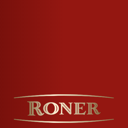
CLING INFO
typischer Geschmack von Südtirol.
ierten Brennerei Italiens. Produziert
r in Höhenlagen über 1.500 m und
apfen werden zerkleinert und in Roner
seinen typisch harzig, würzigen