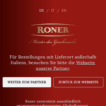
de
DE
DE
IT
IT
EN
EN
Für Bestellungen mit Lieferort außerhalb
Sind Sie mindestens 18 Jahre alt?
Italiens, besuchen Sie bitte die
Webseite
unserer Partner
.
JA
NEIN
WEITER ZUM PARTNER
ZURÜCK ZUR WEBSEITE
Roner unterstützt ausschließlich
verantwortungsbewussten Alkoholkonsum.
Roner unterstützt ausschließlich
Datenschutz
verantwortungsbewussten Alkoholkonsum.