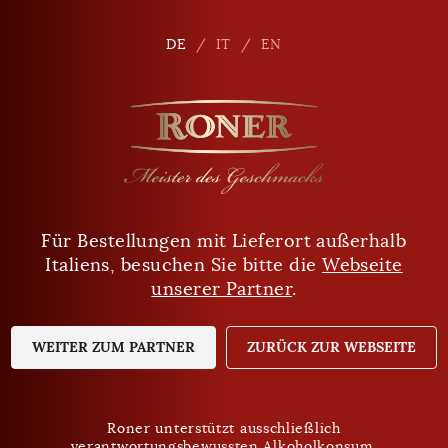
de
DE
DE
IT
IT
EN
EN
Für Bestellungen mit Lieferort außerhalb
Sind Sie mindestens 18 Jahre alt?
Italiens, besuchen Sie bitte die
Webseite
unserer Partner
.
JA
NEIN
WEITER ZUM PARTNER
ZURÜCK ZUR WEBSEITE
Roner unterstützt ausschließlich
verantwortungsbewussten Alkoholkonsum.
Roner unterstützt ausschließlich
Datenschutz
verantwortungsbewussten Alkoholkonsum.