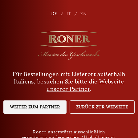
de
DE
DE
IT
IT
EN
EN
Für Bestellungen mit Lieferort außerhalb
Sind Sie mindestens 18 Jahre alt?
Italiens, besuchen Sie bitte die
Webseite
unserer Partner
.
JA
NEIN
WEITER ZUM PARTNER
ZURÜCK ZUR WEBSEITE
Roner unterstützt ausschließlich
verantwortungsbewussten Alkoholkonsum.
Roner unterstützt ausschließlich
Datenschutz
verantwortungsbewussten Alkoholkonsum.