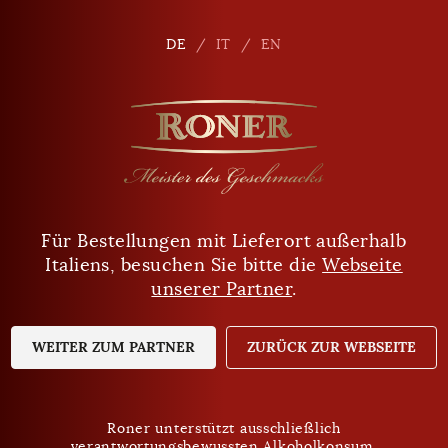
de
DE
DE
IT
IT
EN
EN
Für Bestellungen mit Lieferort außerhalb
Sind Sie mindestens 18 Jahre alt?
Italiens, besuchen Sie bitte die
Webseite
unserer Partner
.
JA
NEIN
WEITER ZUM PARTNER
ZURÜCK ZUR WEBSEITE
Roner unterstützt ausschließlich
verantwortungsbewussten Alkoholkonsum.
Roner unterstützt ausschließlich
Datenschutz
verantwortungsbewussten Alkoholkonsum.